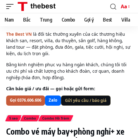
Aa
Font
Resizer
Nam
Bắc
Trung
Combo
Gợi ý
Best
Villa
The Best VN
là đối tác thường xuyên của các thương hiệu
khách sạn, resort, villa, du thuyền, sân golf, hàng không,
land tour — đặt phòng, đưa đón, gala, tiệc cưới, hội nghị, sự
kiện, du lịch trọn gói.
Bằng kinh nghiệm phục vụ hàng ngàn khách, chúng tôi tối
ưu chi phí và chất lượng cho khách đoàn, cơ quan, doanh
nghiệp (hóa đơn, hợp đồng).
Cần báo giá / ưu đãi — gọi hoặc gửi form:
Gọi 0376.606.606
Zalo
Gửi yêu cầu / báo giá
5 sao
Combo
Combo Hồ Tràm
Combo vé máy bay+phòng nghỉ+ xe