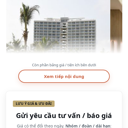
Còn phần bảng giá / tiện ích bên dưới
Xem tiếp nội dung
LƯU Ý GIÁ & ƯU ĐÃI
Gửi yêu cầu tư vấn / báo giá
Combo 2 ngày 1 đêm (2n1d) Resort Melia Hồ Tràm
Giá có thể đổi theo ngày.
Nhóm / đoàn / dài hạn
: