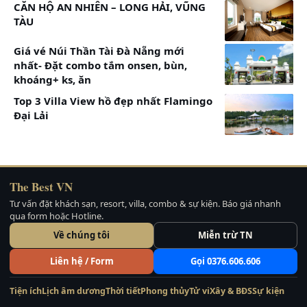
CĂN HỘ AN NHIÊN – LONG HẢI, VŨNG
TÀU
Giá vé Núi Thần Tài Đà Nẵng mới
nhất- Đặt combo tắm onsen, bùn,
khoáng+ ks, ăn
Top 3 Villa View hồ đẹp nhất Flamingo
Đại Lải
The Best VN
Tư vấn đặt khách sạn, resort, villa, combo & sự kiện. Báo giá nhanh
qua form hoặc Hotline.
Về chúng tôi
Miễn trừ TN
Liên hệ / Form
Gọi 0376.606.606
Xem thêm thông tin:
Tiện ích
Lịch âm dương
Thời tiết
Phong thủy
Tử vi
Xây & BĐS
Sự kiện
Combo Melia Hồ Tràm