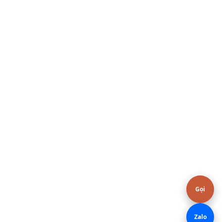
Hoặc gọi / Zalo
0376.606.606
Gọi
Zalo