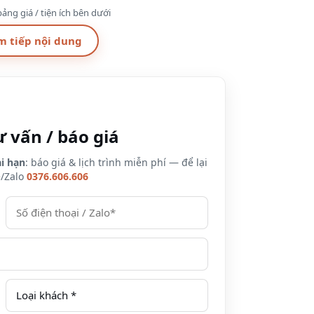
ảng giá / tiện ích bên dưới
m tiếp nội dung
 bữa
 trẻ/ bữa
ư vấn / báo giá
0VNDnet/phòng/đêm
ạng phòng khác nhau
i hạn
: báo giá & lịch trình miễn phí — để lại
e/Zalo
0376.606.606
iew du lịch Hạ Long
để lên ngay kế hoạch khám phá