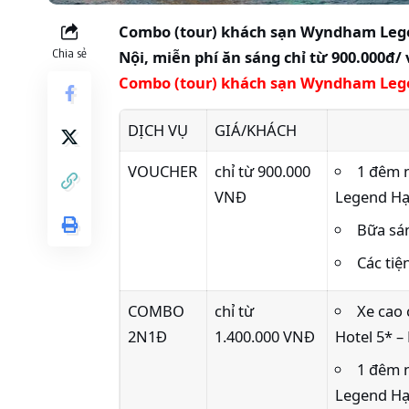
Combo (tour) khách sạn Wyndham Lege
Chia sẻ
Nội, miễn phí ăn sáng chỉ từ 900.000đ/
Combo (tour) khách sạn Wyndham Lege
DỊCH VỤ
GIÁ/KHÁCH
VOUCHER
chỉ từ 900.000
1 đêm 
VNĐ
Legend Hạ
Bữa sán
Các tiệ
COMBO
chỉ từ
Xe cao
2N1Đ
1.400.000 VNĐ
Hotel 5* –
1 đêm 
Legend Hạ