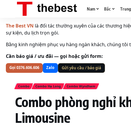
Nam
Bắc
Trun
The Best VN
là đối tác thường xuyên của các thương hiệu 
sự kiện, du lịch trọn gói.
Bằng kinh nghiệm phục vụ hàng ngàn khách, chúng tôi tố
Cần báo giá / ưu đãi — gọi hoặc gửi form:
Gọi 0376.606.606
Zalo
Gửi yêu cầu / báo giá
Combo
Combo Hạ Long
Combo Wyndham
Combo phòng nghỉ k
Limousine