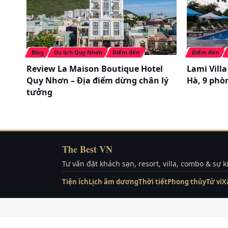
Blog
Du lịch Quy Nhơn
Điểm đến
Điểm đến
Review La Maison Boutique Hotel
Lami Vill
Quy Nhơn – Địa điểm dừng chân lý
Hà, 9 phò
tưởng
The Best VN
Tư vấn đặt khách sạn, resort, villa, combo & sự 
Tiện ích
Lịch âm dương
Thời tiết
Phong thủy
Tử vi
X