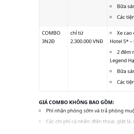
Bữa sán
Các tiệ
COMBO
chỉ từ
Xe cao
3N2Đ
2.300.000 VNĐ
Hotel 5* –
2 đêm 
Legend Hạ
Bữa sán
Các tiệ
GIÁ COMBO KHÔNG BAO GỒM:
Phí nhận phòng sớm và trả phòng muộ
Các chi phí cá nhân: điện thoại, giặt l
Các chi phí khác không bao gồm trong