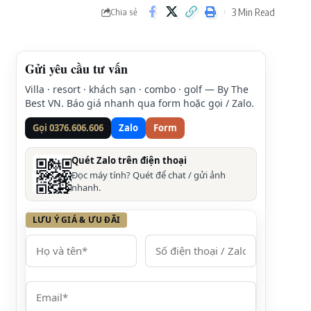
3 Min Read
Chia sẻ
Gửi yêu cầu tư vấn
Villa · resort · khách sạn · combo · golf — By The
Best VN. Báo giá nhanh qua form hoặc gọi / Zalo.
Gọi 0376.606.606
Zalo
Form
Quét Zalo trên điện thoại
Đọc máy tính? Quét để chat / gửi ảnh
nhanh.
LƯU Ý GIÁ & ƯU ĐÃI