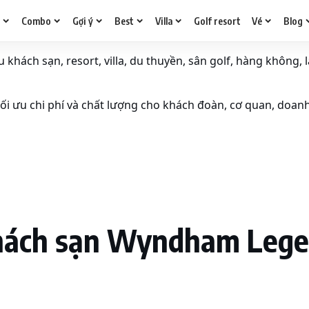
g
Combo
Gợi ý
Best
Villa
Golf resort
Vé
Blog
khách sạn, resort, villa, du thuyền, sân golf, hàng không, l
i ưu chi phí và chất lượng cho khách đoàn, cơ quan, doan
hách sạn Wyndham Lege