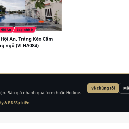
Hội An
Loại chỗ ở
a Hội An, Trảng Kèo Cẩm
ng ngủ (VLHA084)
Về chúng tôi
Mi
kiện. Báo giá nhanh qua form hoặc Hotline.
ây & BĐS
Sự kiện