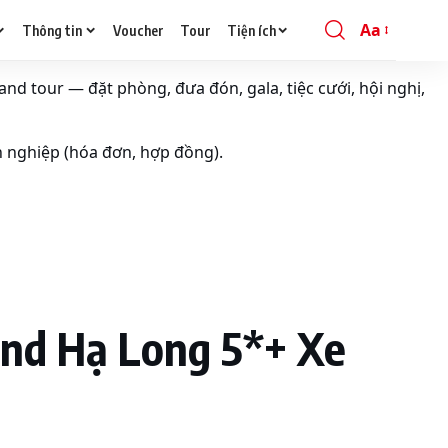
Aa
Thông tin
Voucher
Tour
Tiện ích
Font
Resizer
and tour — đặt phòng, đưa đón, gala, tiệc cưới, hội nghị,
h nghiệp (hóa đơn, hợp đồng).
nd Hạ Long 5*+ Xe