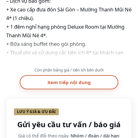
– Dịch vụ bao gồm:
+ Xe cao cấp đưa đón Sài Gòn – Mường Thanh Mũi Né
4* (1 chiều).
+ 1 đêm nghỉ hạng phòng Deluxe Room tại Mường
Thanh Mũi Né 4*.
+ Bữa sáng buffet theo gói phòng.
+ Thuế phí và sử dụng các tiện ích 4* tại khách sạn
như: bể bơi, phòng tập gym,…
Combo phòng nghỉ khách sạn Mường Thanh
Còn phần bảng giá / tiện ích bên dưới
Holiday Mũi Né 4 sao 3N2Đ + Xe Limousine
Xem tiếp nội dung
– Giá: Chỉ từ 1.599.000 VNĐ/ 1 khách.
– Dịch vụ bao gồm:
+ Xe cao cấp đưa đón Sài Gòn – Mường Thanh Mũi Né
LƯU Ý GIÁ & ƯU ĐÃI
4* (1 chiều).
+ 2 đêm nghỉ hạng phòng Deluxe Room tại Mường
Gửi yêu cầu tư vấn / báo giá
Thanh Mũi Né 4*.
Giá có thể đổi theo ngày.
Nhóm / đoàn / dài hạn
: