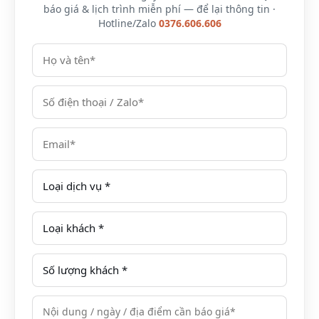
+ Bữa sáng buffet theo gói phòng.
báo giá & lịch trình miễn phí — để lại thông tin ·
+ Thuế phí và sử dụng các tiện ích 4* tại khách sạn
Hotline/Zalo
0376.606.606
như: bể bơi, phòng tập gym,…
Giá combo phòng nghỉ khách sạn Mường Thanh
Holiday Mũi Né không bao gồm:
– Phí nhận phòng sớm và trả phòng muộn theo quy
định của khách sạn.
– Các chi phí cá nhân: điện thoại, giặt là, đồ uống, bảo
hiểm du lịch.
– Các chi phí khác không bao gồm trong giá.
Chính sách trẻ em:
– Trẻ em từ dưới 6 tuổi miễn phí, ngủ chung giường
với bố mẹ.
– Trẻ em từ 06 đến dưới 12 tuổi: ăn sáng sẽ được tính
110.000 VND/ bữa/ trẻ, với điều kiện ngủ chung
giường với bố mẹ (tối đa 02 trẻ em).