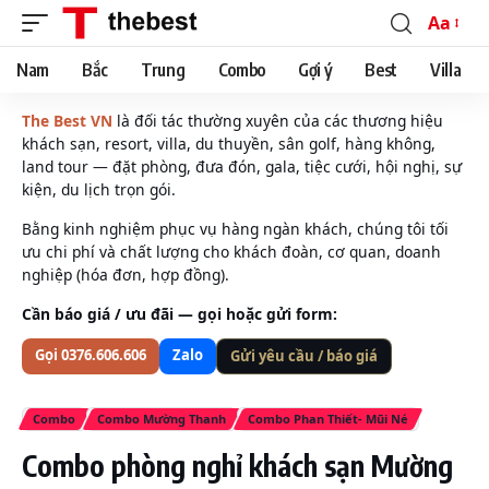
Aa
Font
Resizer
Nam
Bắc
Trung
Combo
Gợi ý
Best
Villa
The Best VN
là đối tác thường xuyên của các thương hiệu
khách sạn, resort, villa, du thuyền, sân golf, hàng không,
land tour — đặt phòng, đưa đón, gala, tiệc cưới, hội nghị, sự
kiện, du lịch trọn gói.
Bằng kinh nghiệm phục vụ hàng ngàn khách, chúng tôi tối
ưu chi phí và chất lượng cho khách đoàn, cơ quan, doanh
nghiệp (hóa đơn, hợp đồng).
Cần báo giá / ưu đãi — gọi hoặc gửi form:
Gọi 0376.606.606
Zalo
Gửi yêu cầu / báo giá
Combo
Combo Mường Thanh
Combo Phan Thiết- Mũi Né
Combo phòng nghỉ khách sạn Mường