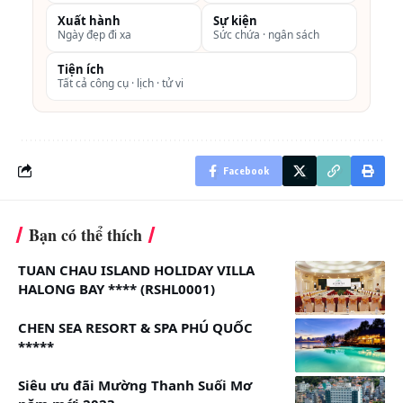
điểm du lịch của thành phố Phan Thiết. Cách trung
Xuất hành
Sự kiện
Ngày đẹp đi xa
Sức chứa · ngân sách
tâm Thành phố Phan Thiết khoảng 19 km, cách ga
Phan Thiết khoảng 23km, cách Đồi Cát Bay Mũi Né
Tiện ích
Tất cả công cụ · lịch · tử vi
khoảng 8 km.
Địa chỉ: 54 Huỳnh Thúc Kháng, Khu phố 4, Hàm Tiến, TP
Phan Thiết, Bình Thuận.
Facebook
Bạn có thể thích
TUAN CHAU ISLAND HOLIDAY VILLA
HALONG BAY **** (RSHL0001)
CHEN SEA RESORT & SPA PHÚ QUỐC
*****
Khách sạn Mường Thanh Holiday Mũi Né có khu vực
Siêu ưu đãi Mường Thanh Suối Mơ
bãi biển riêng, với 156 phòng nghỉ được trang bị đầy