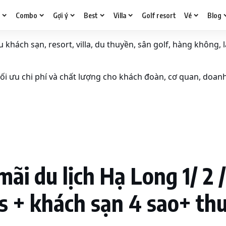
g
Combo
Gợi ý
Best
Villa
Golf resort
Vé
Blog
khách sạn, resort, villa, du thuyền, sân golf, hàng không, l
i ưu chi phí và chất lượng cho khách đoàn, cơ quan, doan
ãi du lịch Hạ Long 1/ 2 
 + khách sạn 4 sao+ thuỷ