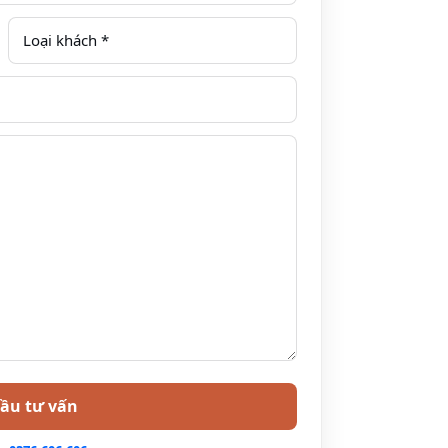
í thắng cảnh tham quan Vịnh Hạ Long.
 phù hợp theo số lượng khách từng đoàn và
o khách Việt Nam và khách nước ngoài sống và
 thời với các chương trình khuyến mại khác.
dụng theo chính sách của Du thuyền.