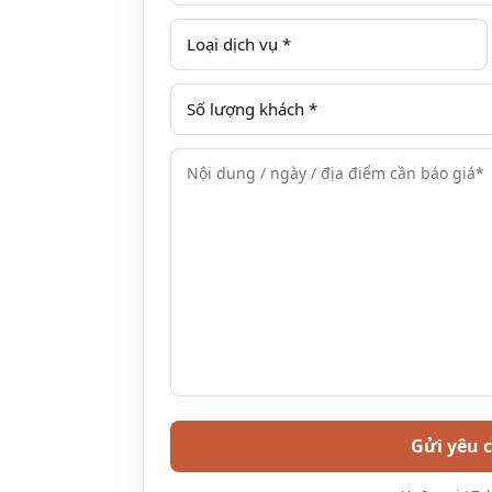
phương.
Đã bao gồm thuế, bảo hiểm & ph
Điều kiện áp dụng:
Chương trình giá được áp dụng
phụ thuộc tình trạng tàu.
Chương trình chỉ dành riêng ch
làm việc tại Việt Nam.
Chương trình không áp dụng đồng
Phụ thu trẻ em và người lớn áp 