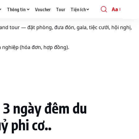
Aa
Thông tin
Voucher
Tour
Tiện ích
Font
Resizer
and tour — đặt phòng, đưa đón, gala, tiệc cưới, hội nghị,
h nghiệp (hóa đơn, hợp đồng).
/ 3 ngày đêm du
 phi cơ..