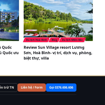
Du lịch Hoà Bình
Blog
Du lịch Miền Bắc
ú Quốc
Review Sun Village resort Lương
hú Quốc ưu
Sơn, Hoà Bình- vị trí, dịch vụ, phòng,
biệt thự, villa
ễn trừ TN
Liên hệ / Form
Gọi 0376.606.606