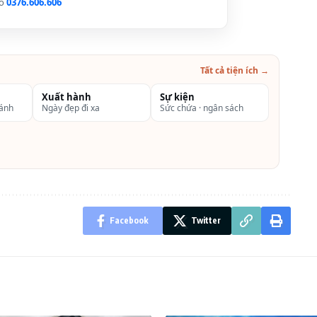
lo
0376.606.606
Tất cả tiện ích →
Xuất hành
Sự kiện
hánh
Ngày đẹp đi xa
Sức chứa · ngân sách
Facebook
Twitter
na Cruises Hạ Long Quảng Ninh (4 sao)+ khách sạn
ena 4* – 1 đêm nghỉ tại khách sạn Hạ Long