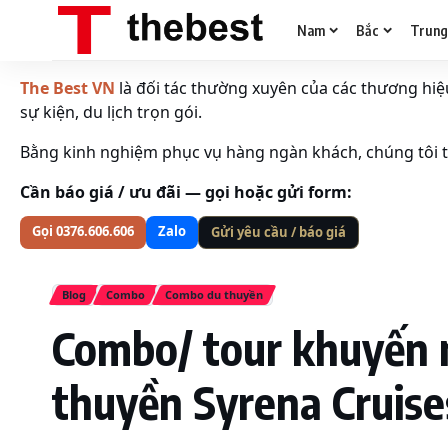
Nam
Bắc
Trun
The Best VN
là đối tác thường xuyên của các thương hiệu 
sự kiện, du lịch trọn gói.
Bằng kinh nghiệm phục vụ hàng ngàn khách, chúng tôi tố
Cần báo giá / ưu đãi — gọi hoặc gửi form:
Gọi 0376.606.606
Zalo
Gửi yêu cầu / báo giá
Blog
Combo
Combo du thuyền
Combo/ tour khuyến m
thuyền Syrena Cruises