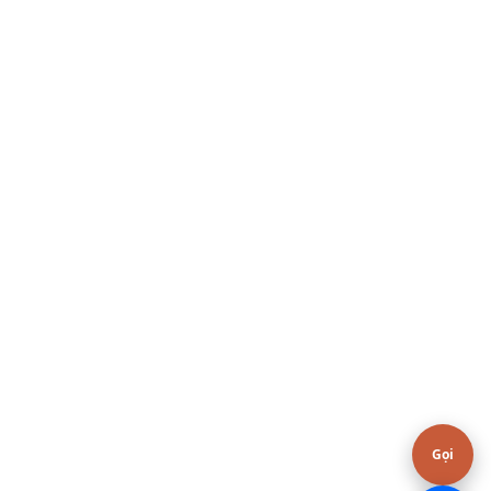
Hoặc gọi / Zalo
0376.606.606
Gọi