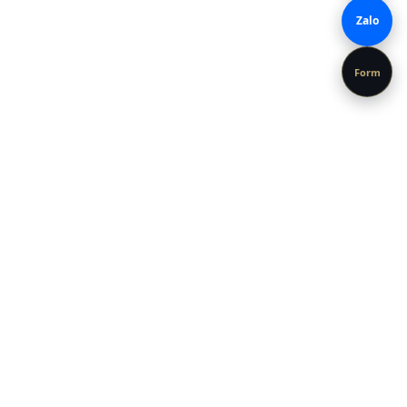
Zalo
Form