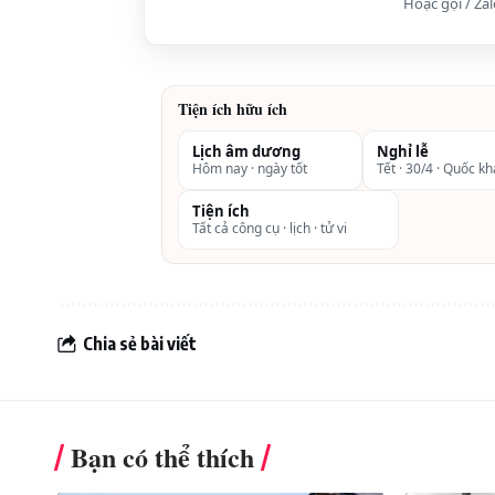
Hoặc gọi / Za
Tiện ích hữu ích
Lịch âm dương
Nghỉ lễ
Hôm nay · ngày tốt
Tết · 30/4 · Quốc k
Tiện ích
Tất cả công cụ · lịch · tử vi
Chia sẻ bài viết
Combo 2 (3 ngày 2 đêm) du thuyền Syre
Hạ Long Plaza (4 sao)
01 đêm nghỉ trên du thuyền Syr
Bạn có thể thích
Plaza 4*.