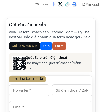
12 Min Read
Chia sẻ
Gửi yêu cầu tư vấn
Villa · resort · khách sạn · combo · golf — By The
Best VN. Báo giá nhanh qua form hoặc gọi / Zalo.
Gọi 0376.606.606
Zalo
Form
Quét Zalo trên điện thoại
Đọc máy tính? Quét để chat / gửi ảnh
nhanh.
LƯU Ý GIÁ & ƯU ĐÃI