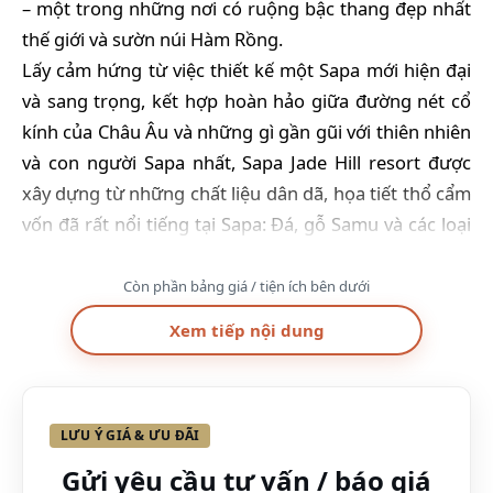
– một trong những nơi có ruộng bậc thang đẹp nhất
thế giới và sườn núi Hàm Rồng.
Lấy cảm hứng từ việc thiết kế một Sapa mới hiện đại
và sang trọng, kết hợp hoàn hảo giữa đường nét cổ
kính của Châu Âu và những gì gần gũi với thiên nhiên
và con người Sapa nhất, Sapa Jade Hill resort được
xây dựng từ những chất liệu dân dã, họa tiết thổ cẩm
vốn đã rất nổi tiếng tại Sapa: Đá, gỗ Samu và các loại
cỏ cây hoa lá từ thiên nhiên.
Đặc biệt, trong từng phòng của biệt thự Sapa Jade
Còn phần bảng giá / tiện ích bên dưới
Hill đều được thiết kế mở tối đa, vừa tận dụng được
Xem tiếp nội dung
tầm nhìn ngoạn mục, vừa đem đến không gian sống
trong lành, hòa nhịp cùng hơi thở thiên nhiên đất
trời, mang lại những giây phút thực sự nghỉ ngơi, thư
LƯU Ý GIÁ & ƯU ĐÃI
thái giữa thiên nhiên bao la rộng lớn của núi rừng
.
Gửi yêu cầu tư vấn / báo giá