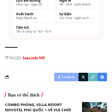
Lịch âm dương
Nghỉ lễ
Miễn phí sử dụng hồ bơi bốn mùa trong nhà, Kid
Hôm nay · ngày tốt
Tết · 30/4 · Quốc khánh
club, xe đạp, xe điện tham quan resort
Xuất hành
Sự kiện
Ngày đẹp đi xa
Sức chứa · ngân sách
Nước uống welcome khi nhận phòng, trà, coffee
trong phòng
Tiện ích
Tất cả công cụ · lịch · tử vi
Ăn sáng buffet hàng ngày tại nhà hàng
Miễn phí trà chiều hàng ngày tại resort
Miễn phí tiền phòng cho 1 trẻ em dưới 12t
TAGGED:
Sapa Jade Hill
Combo không bao gồm:
Hành lý ký gửi
Facebook
Các chi phí khác giặt là, Spa…
Điều kiện áp dụng:
Bạn có thể thích
Đặt tối thiểu 2 khách/phòng
Đặt phòng cần thanh toán trước không hoàn
COMBO PHÒNG, VILLA RESORT
NOVOTEL PHÚ QUỐC + VÉ VUI CHƠI
không huỷ