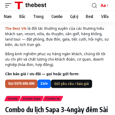
Aa
Font
Resizer
Nam
Bắc
Trung
Combo
Gợi ý
Best
Villa
The Best VN
là đối tác thường xuyên của các thương hiệu
khách sạn, resort, villa, du thuyền, sân golf, hàng không,
land tour — đặt phòng, đưa đón, gala, tiệc cưới, hội nghị, sự
kiện, du lịch trọn gói.
Bằng kinh nghiệm phục vụ hàng ngàn khách, chúng tôi tối
ưu chi phí và chất lượng cho khách đoàn, cơ quan, doanh
nghiệp (hóa đơn, hợp đồng).
Cần báo giá / ưu đãi — gọi hoặc gửi form:
Gọi 0376.606.606
Zalo
Gửi yêu cầu / báo giá
Combo
Combo Sapa
Combo xe
Combo du lịch Sapa 3-4ngày đêm Sài