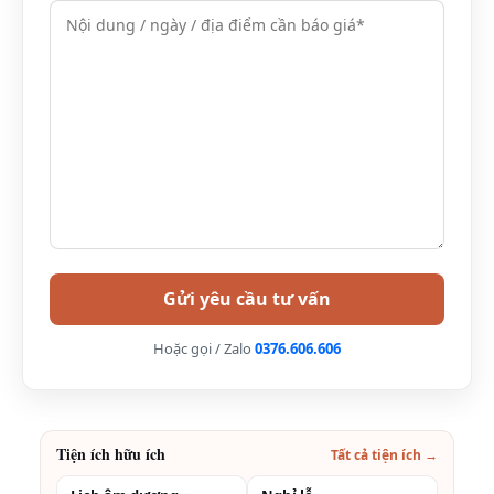
Xem thêm:
Hội nghị Sapa Jade Hill
Chi tiết combo (tour) 2/ 3/ 4 ngày đêm (3N2Đ/4N3Đ)
tại resort Sapa Jade Hill+ vé máy bay, xe đưa đón từ
Sài Gòn, Hà Nội
Combo bao gồm:
Vé máy bay khứ hồi Sài Gòn- Hà Nội(hành lý ký gửi
theo quy định của hãng)
Xe giường nằm cao cấp Hà Nội – Sapa(xe
Limousine cao cấp)
Hoặc gọi / Zalo
0376.606.606
02 hoặc 03 đêm nghỉ dưỡng hạng phòng Deluxe
Valley view hoặc Deluxe Bungalow
Thuế VAT và phí dịch vụ
Tiện ích hữu ích
Tất cả tiện ích →
Miễn phí nước suối, trà, cà phê trong phòng