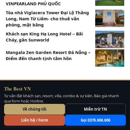
VINPEARLAND PHÚ QUỐC
Giá combo:
chỉ từ 4.198.000/3N2Đ – 5.178.000/4N3Đ(
Tòa nhà Viglacera Tower Đại Lộ Thăng
Phụ thu thêm 250.000/người nếu đi xe Limousine)
Long, Nam Từ Liêm- cho thuê văn
phòng, mặt bằng
Note: Giá combo có thể thay đổi tùy thuộc tình
trạng vé máy bay
Khách sạn King Hạ Long Hotel – Bãi
Cháy, gần Sunworld
Hình ảnh phòng:
Mangala Zen Garden Resort Đà Nẵng –
Điểm đến thanh tịnh tâm hồn
The Best VN
Tư vấn đặt khách sạn, resort, villa, combo & sự kiện. Báo giá nhanh
qua form hoặc Hotline.
Về chúng tôi
Miễn trừ TN
Liên hệ / Form
Gọi 0376.606.606