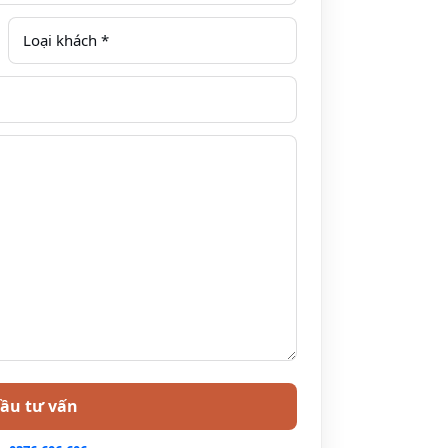
Khách sạn đẹp, địa điểm checkin, tổ chức sự kiện,
đầu
 Hiệu, thành phố Sơn La, tỉnh Sơn La