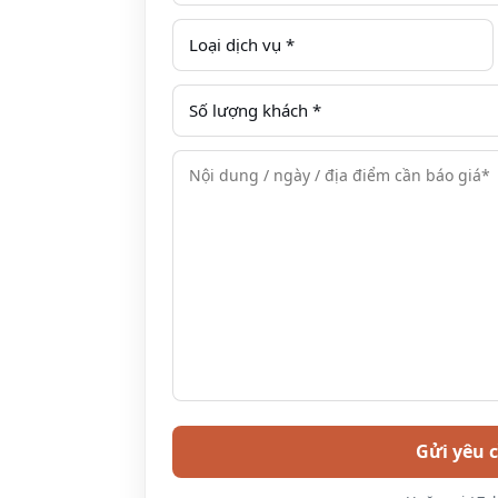
2. Mường Thanh Luxury Sơn La (5 sao)- 
hội nghị, hội thảo, gala, tiệc cưới hàng 
Địa chỉ: Số 2 đường Tô Hiệu, Phường Tô