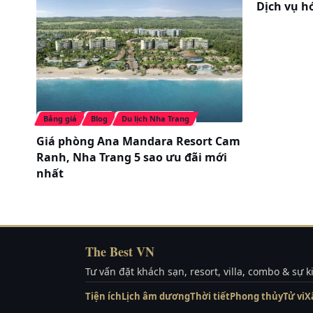
Dịch vụ h
Tủ lạnh
> Dịch vụ:
Vân Hồ Bar
Nhà hàng Pha Luông
Dịch vụ bể bơi, phòng gym, Karaoke, 
Bảng giá
Blog
Du lịch Nha Trang
Các phòng tiệc, hội nghị với các trang t
Giá phòng Ana Mandara Resort Cam
Ranh, Nha Trang 5 sao ưu đãi mới
Xem thêm:
Mường Thanh Luxury Sơn L
nhất
Hình ảnh:
The Best VN
Tư vấn đặt khách sạn, resort, villa, combo & sự 
Tiện ích
Lịch âm dương
Thời tiết
Phong thủy
Tử vi
X