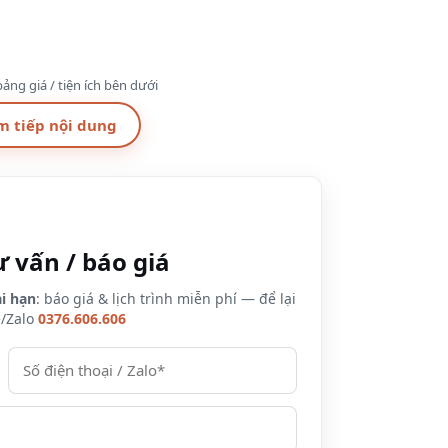
ảng giá / tiện ích bên dưới
m tiếp nội dung
Spa & Massage
hiết bị hiện đại với số lượng khách từ 50 tới 600 khách.
ư vấn / báo giá
Châu
i hạn
: báo giá & lịch trình miễn phí — để lại
e/Zalo
0376.606.606