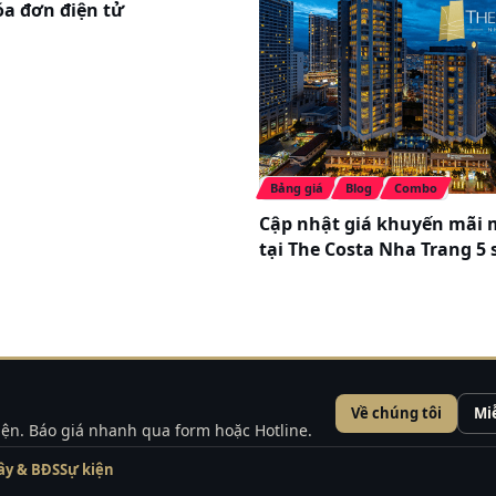
óa đơn điện tử
Spa & Massage
Bảng giá
Blog
Combo
hiết bị hiện đại với số lượng khách từ 50 tới 600 khách.
Cập nhật giá khuyến mãi 
tại The Costa Nha Trang 5 
a
Về chúng tôi
Mi
kiện. Báo giá nhanh qua form hoặc Hotline.
ây & BĐS
Sự kiện