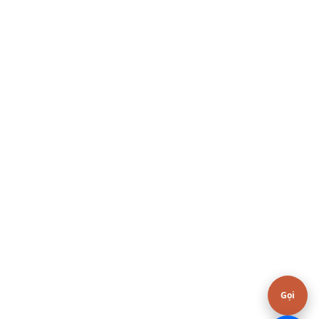
Hoặc gọi / Zalo
0376.606.606
Gọi