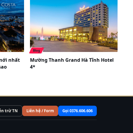
Blog
mới nhất
Mường Thanh Grand Hà Tĩnh Hotel
sao
4*
ễn trừ TN
Liên hệ / Form
Gọi 0376.606.606