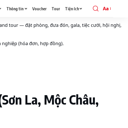
Aa
Thông tin
Voucher
Tour
Tiện ích
Font
Resizer
and tour — đặt phòng, đưa đón, gala, tiệc cưới, hội nghị,
h nghiệp (hóa đơn, hợp đồng).
(Sơn La, Mộc Châu,