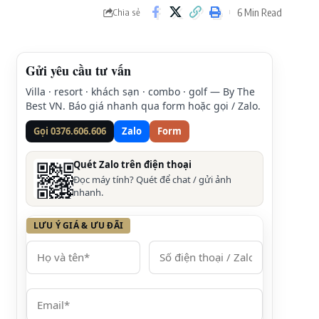
6 Min Read
Chia sẻ
Gửi yêu cầu tư vấn
Villa · resort · khách sạn · combo · golf — By The
Best VN. Báo giá nhanh qua form hoặc gọi / Zalo.
Gọi 0376.606.606
Zalo
Form
Quét Zalo trên điện thoại
Đọc máy tính? Quét để chat / gửi ảnh
nhanh.
LƯU Ý GIÁ & ƯU ĐÃI