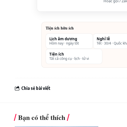
Hoặc gọi / Za
Tiêu chuẩn khách sạn: 5 sao
Các loại phòng nghỉ: Deluxe Twin/K
Presidential Suite
Tiện ích hữu ích
Gía phòng thấp nhất từ: 950.000VNĐ/
Lịch âm dương
Nghỉ lễ
Hôm nay · ngày tốt
Tết · 30/4 · Quốc k
> Tiện nghi trong phòng:
Điều hòa nhiệt độ
Tiện ích
Tất cả công cụ · lịch · tử vi
Miễn phí Internet tốc độ cao
TV màu LCD Plasma
Điện thoại quốc tế
Chia sẻ bài viết
Ấm siêu tốc
Bàn làm việc
Tủ quần áo
Bạn có thể thích
Máy sấy tóc