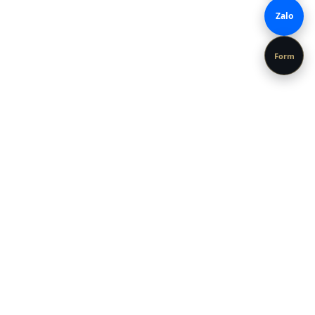
Zalo
Form