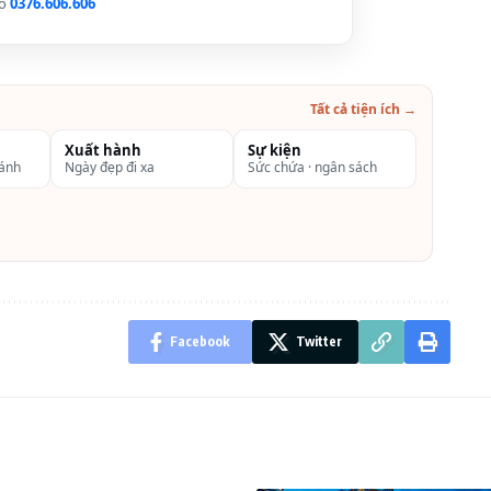
lo
0376.606.606
ing, Deluxe Triple, Executive Suite, Royal Suite,
Tất cả tiện ích →
đêm
Xuất hành
Sự kiện
hánh
Ngày đẹp đi xa
Sức chứa · ngân sách
Facebook
Twitter