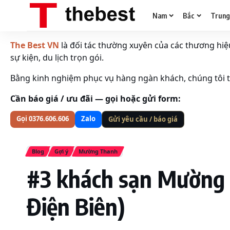
Nam
Bắc
Trun
The Best VN
là đối tác thường xuyên của các thương hiệu 
sự kiện, du lịch trọn gói.
Bằng kinh nghiệm phục vụ hàng ngàn khách, chúng tôi tố
Cần báo giá / ưu đãi — gọi hoặc gửi form:
Gọi 0376.606.606
Zalo
Gửi yêu cầu / báo giá
Blog
Gợi ý
Mường Thanh
#3 khách sạn Mường 
Điện Biên)