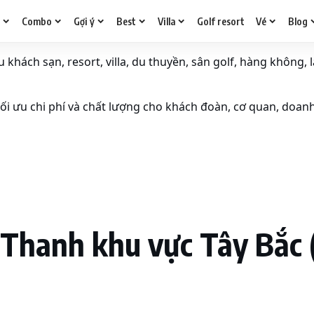
g
Combo
Gợi ý
Best
Villa
Golf resort
Vé
Blog
khách sạn, resort, villa, du thuyền, sân golf, hàng không, l
i ưu chi phí và chất lượng cho khách đoàn, cơ quan, doan
Thanh khu vực Tây Bắc 