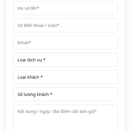
Miễn phí sử dụng Wifi
Miễn phí sử dụng trà và cà phê trong phòng
Miễn phí sử dụng khu vui chơi trẻ em
Welcome drink
LƯU Ý
PHỤ THU cuối tuần
PHỤ THU Ngày lễ và trẻ em theo quy định
Giá chua bao gồm các dịch vụ phát sinh
Giá chưa bao gồm thuế VAT.