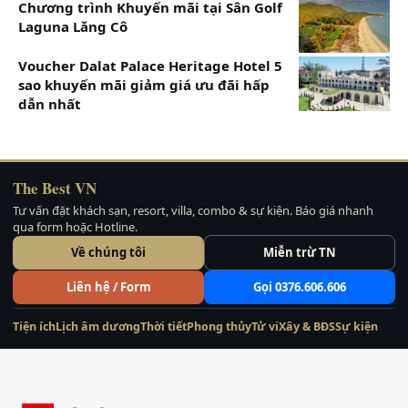
Chương trình Khuyến mãi tại Sân Golf
Laguna Lăng Cô
Voucher Dalat Palace Heritage Hotel 5
sao khuyến mãi giảm giá ưu đãi hấp
dẫn nhất
The Best VN
Tư vấn đặt khách sạn, resort, villa, combo & sự kiện. Báo giá nhanh
qua form hoặc Hotline.
Về chúng tôi
Miễn trừ TN
Liên hệ / Form
Gọi 0376.606.606
Tiện ích
Lịch âm dương
Thời tiết
Phong thủy
Tử vi
Xây & BĐS
Sự kiện