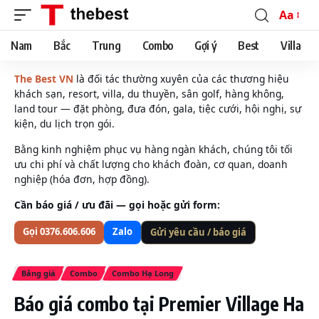
Aa
Font
Resizer
Nam
Bắc
Trung
Combo
Gợi ý
Best
Villa
The Best VN
là đối tác thường xuyên của các thương hiệu
khách sạn, resort, villa, du thuyền, sân golf, hàng không,
land tour — đặt phòng, đưa đón, gala, tiệc cưới, hội nghị, sự
kiện, du lịch trọn gói.
Bằng kinh nghiệm phục vụ hàng ngàn khách, chúng tôi tối
ưu chi phí và chất lượng cho khách đoàn, cơ quan, doanh
nghiệp (hóa đơn, hợp đồng).
Cần báo giá / ưu đãi — gọi hoặc gửi form:
Gọi 0376.606.606
Zalo
Gửi yêu cầu / báo giá
Bảng giá
Combo
Combo Hạ Long
Báo giá combo tại Premier Village Ha