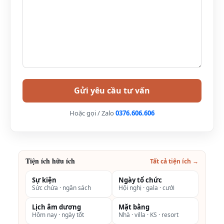
Hoặc gọi / Zalo
0376.606.606
Tiện ích hữu ích
Tất cả tiện ích →
Trên đây là thông tin giá combo tour 2 ngày 1 đêm
(2n1d) tại Premier Village Ha Long Bay Resort
Sự kiện
Ngày tổ chức
Sức chứa · ngân sách
Hội nghị · gala · cưới
Quảng Ninh cho đoàn 30 khách- Du lịch nghỉ
dưỡng+ tổ chức sự kiện, hội nghị, gala, tour trọn
Lịch âm dương
Mặt bằng
Hôm nay · ngày tốt
Nhà · villa · KS · resort
gói giá rẻ, ưu đãi nhất 2025