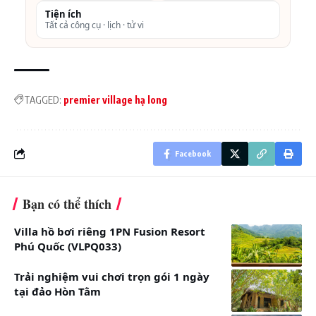
Xem thêm thông tin:
Tiện ích
Tất cả công cụ · lịch · tử vi
Sun Premier Village Ha Long Bay Resort
Combo du lịch Hạ Long
TAGGED:
premier village hạ long
Facebook
Bạn có thể thích
Villa hồ bơi riêng 1PN Fusion Resort
Phú Quốc (VLPQ033)
Trải nghiệm vui chơi trọn gói 1 ngày
tại đảo Hòn Tằm