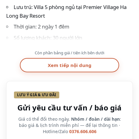
Lưu trú: Villa 5 phòng ngủ tại Premier Village Ha
Long Bay Resort
Thời gian: 2 ngày 1 đêm
Số lượng khách: 30 người lớn
Giá
: Chỉ từ 3.500.000/người.
Còn phần bảng giá / tiện ích bên dưới
Combo tour khuyến mãi 2 ngày 1 đêm (2n1d) tại
Xem tiếp nội dung
Premier Village Hạ Long Bay resort bao gồm
1 đêm nghỉ tại villa 5 phòng ngủ
Ăn sáng buffet cho 30 khách
LƯU Ý GIÁ & ƯU ĐÃI
1 Bữa ăn chính cho 30 khách
Gửi yêu cầu tư vấn / báo giá
Ưu đãi bao gồm
Miễn phí sử dụng bể bơi ngoài trời.
Giá có thể đổi theo ngày.
Nhóm / đoàn / dài hạn
:
báo giá & lịch trình miễn phí — để lại thông tin ·
Miễn phí sử dụng phòng gym
Hotline/Zalo
0376.606.606