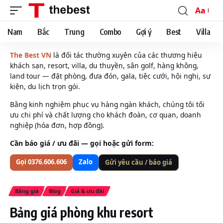
Aa
Font
Resizer
Nam
Bắc
Trung
Combo
Gợi ý
Best
Villa
The Best VN
là đối tác thường xuyên của các thương hiệu
khách sạn, resort, villa, du thuyền, sân golf, hàng không,
land tour — đặt phòng, đưa đón, gala, tiệc cưới, hội nghị, sự
kiện, du lịch trọn gói.
Bằng kinh nghiệm phục vụ hàng ngàn khách, chúng tôi tối
ưu chi phí và chất lượng cho khách đoàn, cơ quan, doanh
nghiệp (hóa đơn, hợp đồng).
Cần báo giá / ưu đãi — gọi hoặc gửi form:
Gọi 0376.606.606
Zalo
Gửi yêu cầu / báo giá
Bảng giá
Blog
Giá & ưu đãi
Bảng giá phòng khu resort