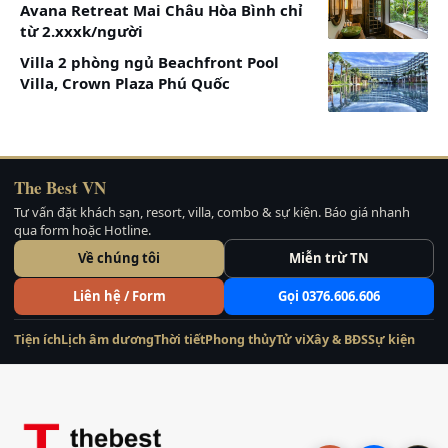
Avana Retreat Mai Châu Hòa Bình chỉ
từ 2.xxxk/người
Villa 2 phòng ngủ Beachfront Pool
Villa, Crown Plaza Phú Quốc
The Best VN
Tư vấn đặt khách sạn, resort, villa, combo & sự kiện. Báo giá nhanh
qua form hoặc Hotline.
Về chúng tôi
Miễn trừ TN
Liên hệ / Form
Gọi 0376.606.606
Tiện ích
Lịch âm dương
Thời tiết
Phong thủy
Tử vi
Xây & BĐS
Sự kiện