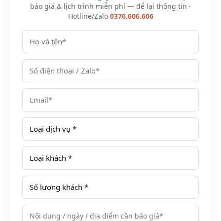
báo giá & lịch trình miễn phí — để lại thông tin ·
đình là những liệu pháp thư giãn đặc biệt, nhanh
Hotline/Zalo
0376.606.606
chóng giúp bạn nạp lại năng lượng và khởi tạo nguồn
cảm hứng mới cả về thể chất lẫn tinh thần.
Tomodachi Retreat là nơi bạn rút lui lại khỏi bộn bề xã
hội, những lo toan thường nhật. Và bạn “trốn” vào
làng để tĩnh tâm, thư giãn, nạp lại năng lượng tích
cực cho bản thân mình.