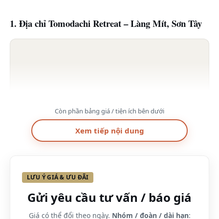
1. Địa chỉ Tomodachi Retreat – Làng Mít, Sơn Tây
Còn phần bảng giá / tiện ích bên dưới
Xem tiếp nội dung
2. Giới thiệu Tomodachi Retreat – Làng Mít, Sơn
Tây
Cùng không gian thư giãn của Tomodachi Retreat là
LƯU Ý GIÁ & ƯU ĐÃI
phương châm “sống vui, sống khỏe và sống trẻ” mỗi
Gửi yêu cầu tư vấn / báo giá
ngày. Chế độ ăn uống thực dưỡng cùng với những bài
Giá có thể đổi theo ngày.
Nhóm / đoàn / dài hạn
:
tập vận động, massage bấm huyệt cổ truyền của gia