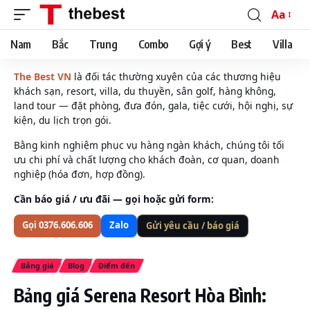
Aa
Font
Resizer
Nam
Bắc
Trung
Combo
Gợi ý
Best
Villa
The Best VN
là đối tác thường xuyên của các thương hiệu
khách sạn, resort, villa, du thuyền, sân golf, hàng không,
land tour — đặt phòng, đưa đón, gala, tiệc cưới, hội nghị, sự
kiện, du lịch trọn gói.
Bằng kinh nghiệm phục vụ hàng ngàn khách, chúng tôi tối
ưu chi phí và chất lượng cho khách đoàn, cơ quan, doanh
nghiệp (hóa đơn, hợp đồng).
Cần báo giá / ưu đãi — gọi hoặc gửi form:
Gọi 0376.606.606
Zalo
Gửi yêu cầu / báo giá
Bảng giá
Blog
Điểm đến
Bảng giá Serena Resort Hòa Bình: