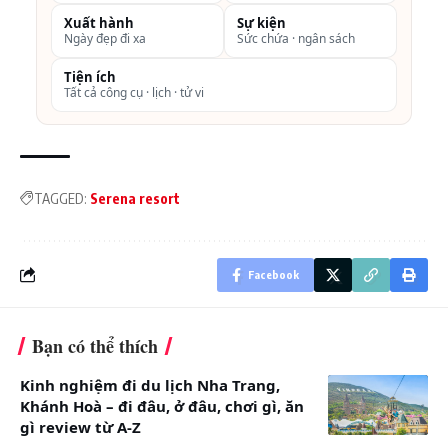
đêm)
Xuất hành
Sự kiện
Ngày đẹp đi xa
Sức chứa · ngân sách
Phòng
Giá đã bao gồm
1,750,000
Tiện ích
Tất cả công cụ · lịch · tử vi
Executive
ăn sáng và các tiện
1 Giường Lớn
ích trong phòng
hoặc 2 Giường
Đơn
TAGGED:
Serena resort
50m2
Hướng Vườn
Facebook
Phòng
Giá đã bao gồm
2,100,000
Executive Suite
ăn sáng và các tiện
1 Giường Lớn
ích trong phòng
Bạn có thể thích
Ban
Kinh nghiệm đi du lịch Nha Trang,
60m2
Khánh Hoà – đi đâu, ở đâu, chơi gì, ăn
Công Hướng
gì review từ A-Z