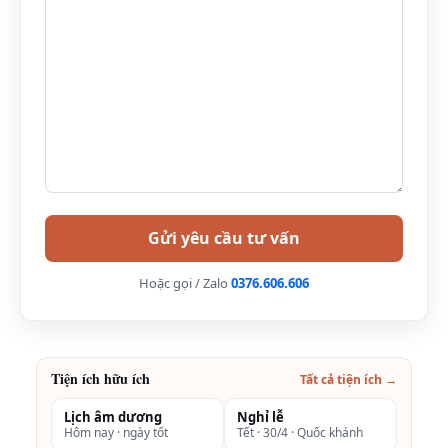
Bảng giá phòng Serena Resort Kim Bôi, Hòa Bình-
Hoặc gọi / Zalo
0376.606.606
khuyến mãi mới nhất
Bảng giá phòng khuyến mãi mới nhất
Tiện ích hữu ích
Vuốt ngang để xem đủ bảng →
Tất cả tiện ích →
Loại phòng
Tiện ích
Giá
Lịch âm dương
Nghỉ lễ
Hôm nay · ngày tốt
Tết · 30/4 · Quốc khánh
(VNĐ/