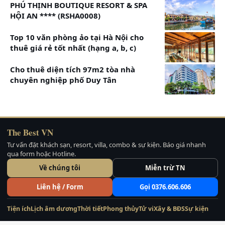
Vườn
PHÚ THỊNH BOUTIQUE RESORT & SPA
HỘI AN **** (RSHA0008)
Bungalow
Giá đã bao gồm ăn
2,800,000
Bamboo
sáng và các tiện
Top 10 văn phòng ảo tại Hà Nội cho
thuê giá rẻ tốt nhất (hạng a, b, c)
1 Giường Lớn
ích trong phòng
Ban
Cho thuê diện tích 97m2 tòa nhà
80m2
chuyên nghiệp phố Duy Tân
Công Hướng
Vườn
Osaka Hill
Giá đã bao gồm ăn
2,800,000
The Best VN
Hướng 1 phần
sáng và các tiện
Tư vấn đặt khách sạn, resort, villa, combo & sự kiện. Báo giá nhanh
qua form hoặc Hotline.
1 Giường đôi
ích trong phòng
Về chúng tôi
Miễn trừ TN
Biệt Thự Rock
Giá đã bao gồm ăn
3,400,000
Liên hệ / Form
Gọi 0376.606.606
70m2
sáng và các tiện
1 Giường Lớn
ích trong phòng
Tiện ích
Lịch âm dương
Thời tiết
Phong thủy
Tử vi
Xây & BĐS
Sự kiện
Hướng Vườn