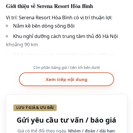
Giới thiệu về Serena Resort Hòa Bình
Vị trí: Serena Resort Hòa Bình có vị trí thuận lợi:
Nằm kề bên dòng sông Bôi
Khu nghỉ dưỡng cách trung tâm thủ đô Hà Nội
khoảng 90 km
Cách sân bay quốc tế Nội Bài khoảng 119 km.
Du khách có thể dễ dàng di chuyển từ Hà Nội đến
Còn phần bảng giá / tiện ích bên dưới
Resort bằng xe máy hoặc ô tô. Đây là vị trí thích hợp
Xem tiếp nội dung
cho các chuyến nghỉ dưỡng cuối tuần, ngắn ngày.
Bạn có thể đến resort vào cuối tuần để thư giãn sau
một tuần dài làm việc mệt mỏi.
Serena được thiết kế với kiến trúc chủ yếu từ các
LƯU Ý GIÁ & ƯU ĐÃI
nguyên liệu gần gũi với thiên nhiên. Như mái tranh,
Gửi yêu cầu tư vấn / báo giá
nền gỗ, đá, tre,… Mang lại cảm giác hòa mình vào
Giá có thể đổi theo ngày.
Nhóm / đoàn / dài hạn
:
thiên nhiên. Lạc vào miền quê xanh nhưng vẫn đầy