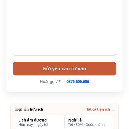
bể bơi, Gym
Đã bao gồm thuế và
phí dịch vụ.
Có bếp nấu ăn
Grand suite
Phòng được bố trí
2.450.000
phòng ngủ có giường cỡ
VNĐ
King đi kèm phòng
khách rộng rãi.
Hoặc gọi / Zalo
0376.606.606
Có bồn tắm lớn.
Sức chứa 02 người
lớn (miễn phí 02 trẻ em
dưới 6 tuổi đi kèm).
Tiện ích hữu ích
Tất cả tiện ích →
2
Diện tích: 89m
Lịch âm dương
Nghỉ lễ
Hôm nay · ngày tốt
Tết · 30/4 · Quốc khánh