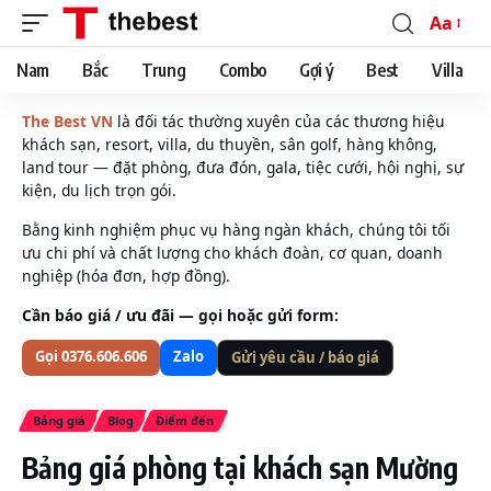
Aa
Font
Resizer
Nam
Bắc
Trung
Combo
Gợi ý
Best
Villa
The Best VN
là đối tác thường xuyên của các thương hiệu
khách sạn, resort, villa, du thuyền, sân golf, hàng không,
land tour — đặt phòng, đưa đón, gala, tiệc cưới, hội nghị, sự
kiện, du lịch trọn gói.
Bằng kinh nghiệm phục vụ hàng ngàn khách, chúng tôi tối
ưu chi phí và chất lượng cho khách đoàn, cơ quan, doanh
nghiệp (hóa đơn, hợp đồng).
Cần báo giá / ưu đãi — gọi hoặc gửi form:
Gọi 0376.606.606
Zalo
Gửi yêu cầu / báo giá
Bảng giá
Blog
Điểm đến
Bảng giá phòng tại khách sạn Mường