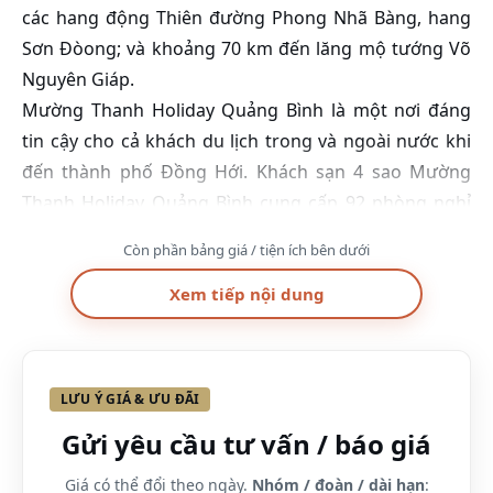
các hang động Thiên đường Phong Nhã Bàng, hang
Sơn Đòong; và khoảng 70 km đến lăng mộ tướng Võ
Nguyên Giáp.
Mường Thanh Holiday Quảng Bình là một nơi đáng
tin cậy cho cả khách du lịch trong và ngoài nước khi
đến thành phố Đồng Hới. Khách sạn 4 sao Mường
Thanh Holiday Quảng Bình cung cấp 92 phòng nghỉ
tiêu chuẩn với tiện nghi và kiểu dáng sang trọng. Dịch
Còn phần bảng giá / tiện ích bên dưới
vụ bổ sung bao gồm hội nghị và tiệc, nhà hàng,
karaoke, spa & massage sẽ đáp ứng mong đợi của
Xem tiếp nội dung
khách .
Bảng giá phòng tại khách sạn Mường Thanh
LƯU Ý GIÁ & ƯU ĐÃI
Holiday Quảng Bình mới nhất
Gửi yêu cầu tư vấn / báo giá
Vuốt ngang để xem đủ bảng →
Giá có thể đổi theo ngày.
Nhóm / đoàn / dài hạn
:
Loại phòng
Tiện nghi
Giá