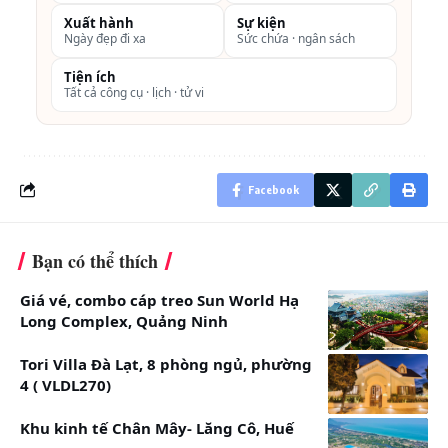
Bao gồm buffet sáng,
Xuất hành
Sự kiện
bể bơi, Gym
Ngày đẹp đi xa
Sức chứa · ngân sách
Đã bao gồm thuế và
Tiện ích
phí dịch vụ.
Tất cả công cụ · lịch · tử vi
Executive
Phòng được bố trí
2.250.000
Double
phòng ngủ có giường cỡ
VNĐ
Facebook
Suite
King đi kèm phòng
khách rộng rãi.
Bạn có thể thích
Có bồn tắm lớn.
Sức chứa 02 người
Giá vé, combo cáp treo Sun World Hạ
Long Complex, Quảng Ninh
lớn (miễn phí 02 trẻ em
dưới 6 tuổi đi kèm).
Tori Villa Đà Lạt, 8 phòng ngủ, phường
4 ( VLDL270)
2
Diện tích: 89m
Bao gồm buffet sáng,
Khu kinh tế Chân Mây- Lăng Cô, Huế