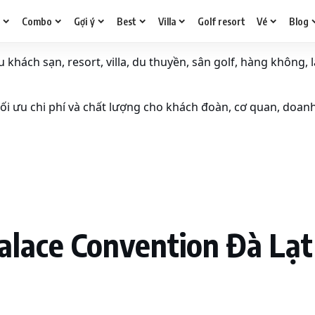
g
Combo
Gợi ý
Best
Villa
Golf resort
Vé
Blog
khách sạn, resort, villa, du thuyền, sân golf, hàng không, l
i ưu chi phí và chất lượng cho khách đoàn, cơ quan, doan
alace Convention Đà Lạt