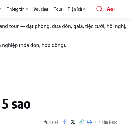
Aa
Thông tin
Voucher
Tour
Tiện ích
Font
Resizer
and tour — đặt phòng, đưa đón, gala, tiệc cưới, hội nghị,
h nghiệp (hóa đơn, hợp đồng).
 5 sao
4 Min Read
Chia sẻ