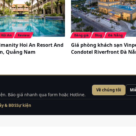
Hội An
Review
Bảng giá
Blog
Đà Nẵng
lmanity Hoi An Resort And
Giá phòng khách sạn Vinp
An, Quảng Nam
Condotel Riverfront Đà N
Về chúng tôi
Mi
kiện. Báo giá nhanh qua form hoặc Hotline.
ây & BĐS
Sự kiện