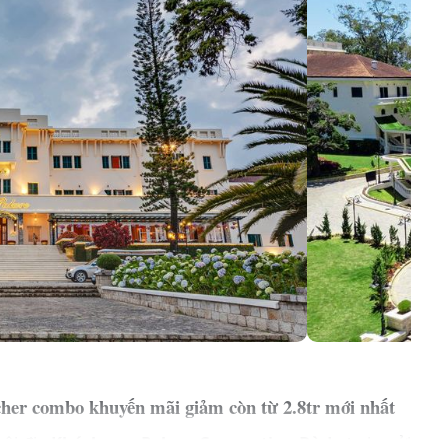
cher combo khuyến mãi giảm còn từ 2.8tr mới nhất
nội địa
Khách sạn Palace Convention Đà Lạt
xin gửi