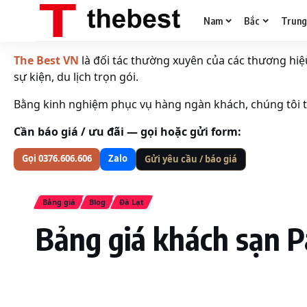
Nam
Bắc
Trun
The Best VN
là đối tác thường xuyên của các thương hiệu 
sự kiện, du lịch trọn gói.
Bằng kinh nghiệm phục vụ hàng ngàn khách, chúng tôi tố
Cần báo giá / ưu đãi — gọi hoặc gửi form:
Gọi 0376.606.606
Zalo
Gửi yêu cầu / báo giá
Bảng giá
Blog
Đà Lạt
Bảng giá khách sạn P