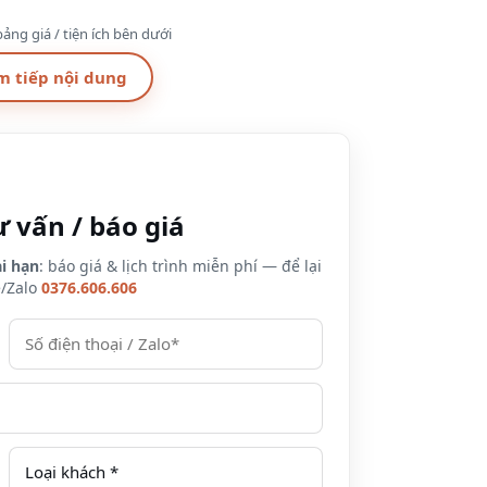
 trong giai đoạn ảnh hưởng của dịch Covit 19, cụ thể
ảng giá / tiện ích bên dưới
m tiếp nội dung
Gía phòng/đêm (VNĐ)
Trong tuần
Cuối tuần
2.800.000++
3.000.000++
ư vấn / báo giá
3.300.000++
3.500.000++
i hạn
: báo giá & lịch trình miễn phí — để lại
e/Zalo
0376.606.606
3.800.000++
4.000.000++
5.300.000++
5.550.000++