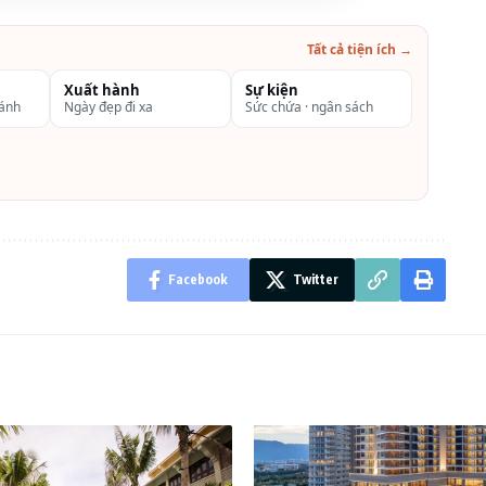
Tất cả tiện ích →
 sao
Xuất hành
Sự kiện
hánh
Ngày đẹp đi xa
Sức chứa · ngân sách
Facebook
Twitter