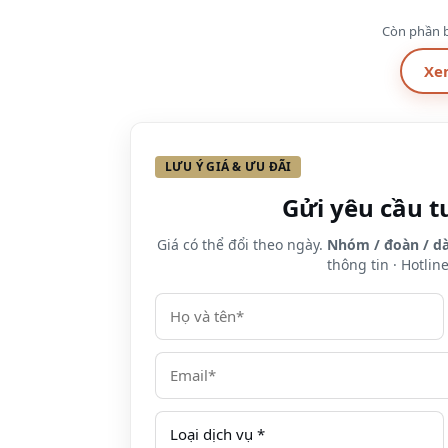
qúy khách giá phòng khuyến mãi kích cầu
Còn phần b
như sau:
Xe
Loại phòng
Diện tích
LƯU Ý GIÁ & ƯU ĐÃI
STANDARD
18m2
Gửi yêu cầu t
SUPERIOR
28m2
Giá có thể đổi theo ngày.
Nhóm / đoàn / dà
thông tin · Hotlin
DELUXE
34m2
SUITE
40m2
Giá phòng đã bao gồm:
Ăn sáng hàng ngày.