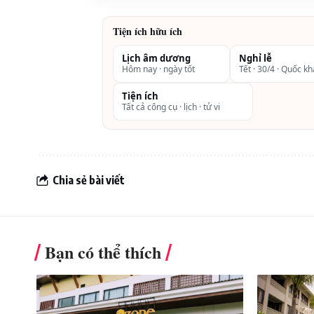
Sân golf Đà Lạt
Palace
Tiện ích hữu ích
Giá phòng khách sạn TTC Hotel Đà Lạt 4
Lịch âm dương
Nghỉ lễ
Hôm nay · ngày tốt
Tết · 30/4 · Quốc k
Review Dalat Wonder Resort 4 sao
Tiện ích
Tất cả công cụ · lịch · tử vi
Chia sẻ bài viết
Bạn có thể thích