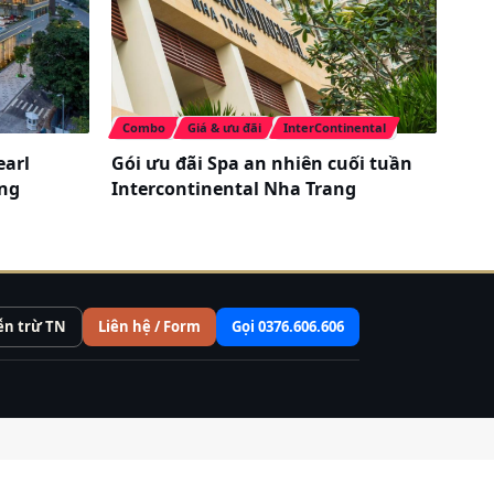
Combo
Giá & ưu đãi
InterContinental
earl
Gói ưu đãi Spa an nhiên cuối tuần
ẵng
Intercontinental Nha Trang
ễn trừ TN
Liên hệ / Form
Gọi 0376.606.606