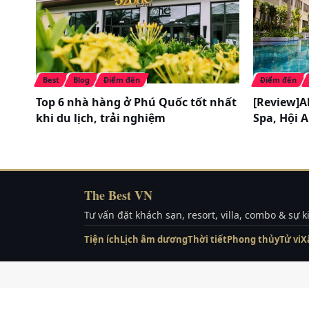
Best
Blog
Điểm đến
Điểm đến
Top 6 nhà hàng ở Phú Quốc tốt nhất
[Review]A
khi du lịch, trải nghiệm
Spa, Hội 
The Best VN
Tư vấn đặt khách sạn, resort, villa, combo & sự 
Tiện ích
Lịch âm dương
Thời tiết
Phong thủy
Tử vi
X