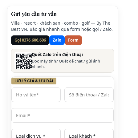
Gửi yêu cầu tư vấn
Villa · resort · khách sạn · combo · golf — By The
Best VN. Báo giá nhanh qua form hoặc gọi / Zalo.
Gọi 0376.606.606
Zalo
Form
Quét Zalo trên điện thoại
Đọc máy tính? Quét để chat / gửi ảnh
nhanh.
LƯU Ý GIÁ & ƯU ĐÃI