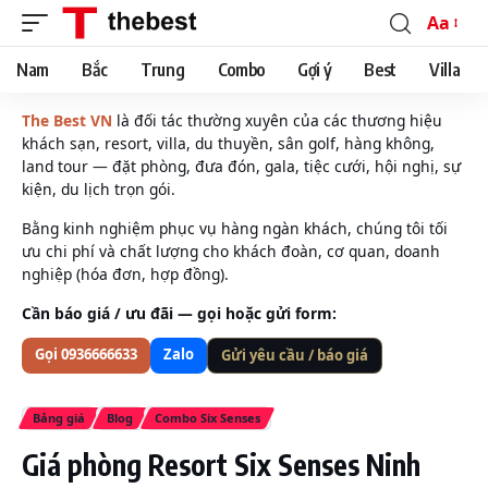
Aa
Font
Resizer
Nam
Bắc
Trung
Combo
Gợi ý
Best
Villa
The Best VN
là đối tác thường xuyên của các thương hiệu
khách sạn, resort, villa, du thuyền, sân golf, hàng không,
land tour — đặt phòng, đưa đón, gala, tiệc cưới, hội nghị, sự
kiện, du lịch trọn gói.
Bằng kinh nghiệm phục vụ hàng ngàn khách, chúng tôi tối
ưu chi phí và chất lượng cho khách đoàn, cơ quan, doanh
nghiệp (hóa đơn, hợp đồng).
Cần báo giá / ưu đãi — gọi hoặc gửi form:
Gọi 0936666633
Zalo
Gửi yêu cầu / báo giá
Bảng giá
Blog
Combo Six Senses
Giá phòng Resort Six Senses Ninh