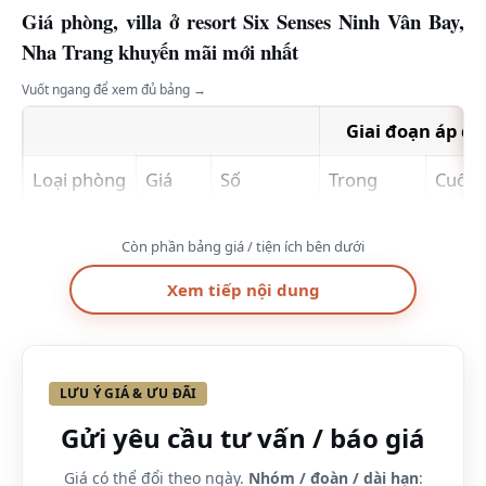
Giá phòng, villa ở resort Six Senses Ninh Vân Bay,
Nha Trang khuyến mãi mới nhất
Vuốt ngang để xem đủ bảng →
Giai đoạn áp d
Loại phòng
Giá
Số
Trong
Cuối
bao
ngườimax
tuần
tuần(
gồm
(tối thiểu
T7)
Còn phần bảng giá / tiện ích bên dưới
2N)
tối th
Xem tiếp nội dung
2N
Hill top
2A&2C
3A
11.600.000
14.50
pool villa
LƯU Ý GIÁ & ƯU ĐÃI
Beachfront
2A&2C
3A
11.600.000
14.50
Gửi yêu cầu tư vấn / báo giá
Pool villa
Giá có thể đổi theo ngày.
Nhóm / đoàn / dài hạn
: