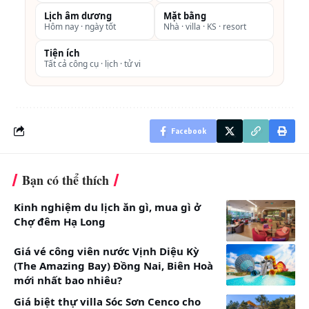
giường phụ: 960,000 VNĐ mỗi đêm; đón tiễn sân bay
Lịch âm dương
Mặt bằng
Hôm nay · ngày tốt
Nhà · villa · KS · resort
bằng tàu và xe chung: 1,224,000 VNĐ mỗi bé;
Ghi chú:
Tiện ích
Tất cả công cụ · lịch · tử vi
Điều khoản và điều kiện: Áp dụng cho Lễ và cuối tuần
– Yêu cầu ở tối thiểu 2 đêm: 01.09 – 04.09 và cuối tuần
(thứ 6 và 7)
Ưu đãi đặt phòng sớm
Facebook
– Thanh toán ngay không hoàn hủy khi đặt phòng. Có
thể đổi ngày và tên khách không quá 2 lần trên mỗi
Bạn có thể thích
phiếu đặt phòng và yêu cầu báo trước 7 ngày trước
khi đến.
Kinh nghiệm du lịch ăn gì, mua gì ở
Đặt phòng sớm thêm nhiều trải nghiệm:
Chợ đêm Hạ Long
Ở ít nhất 2 đêm bao gồm:
Giá vé công viên nước Vịnh Diệu Kỳ
– Một bữa trưa set menu 2 món tại nhà hàng Dining
(The Amazing Bay) Đồng Nai, Biên Hoà
by the Pool.
mới nhất bao nhiêu?
Ở ít nhất 3 đêm bao gồm:
Giá biệt thự villa Sóc Sơn Cenco cho