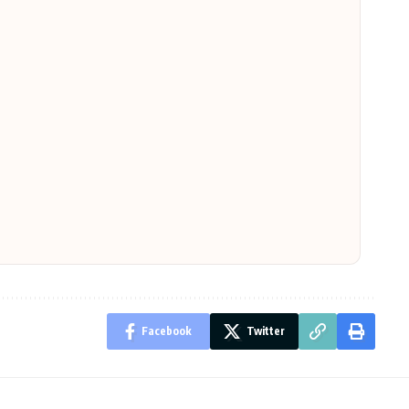
*2m)
iường
2.900.000
4.060.000
r
ingle
4.375.000
5.025.000
1
3.390.000
4.060.000
Facebook
Twitter
3.580.000
4.220.000