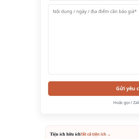
2. Bảng giá phòng Mai Châu HideAway r
Loại
Số
Diện
Loại giườ
phòng
lượng
tích
Standard
3
25m2
Double
Hoặc gọi / Za
(1,6*2m)
Superior
9
31m2
Double
(1,6*2m) 
Tiện ích hữu ích
Tất cả tiện ích →