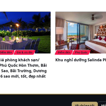
uổi ngủ chung giường với bố mẹ phụ thu
trẻ/dêm
ở lên tính như người lớn
ett/khách/khứ hồi
Điểm đến
Giá & ưu đãi
Điểm đến
Phú Quốc
Giá phòng khách sạn/
Khu nghỉ dưỡng Salinda 
i Phú Quốc Hòn Thơm, Bãi
3 điểm tại Hà Nội;
 Sao, Bãi Trường, Dương
chợ hàng Da
 6 sao mới, tốt, đẹp nhất
 văn phòng đại diện Mai Châu Hideaway 87 Hoàng
 Đỗ Đức Dục (cổng Vinhome)
Về chúng tôi
Mi