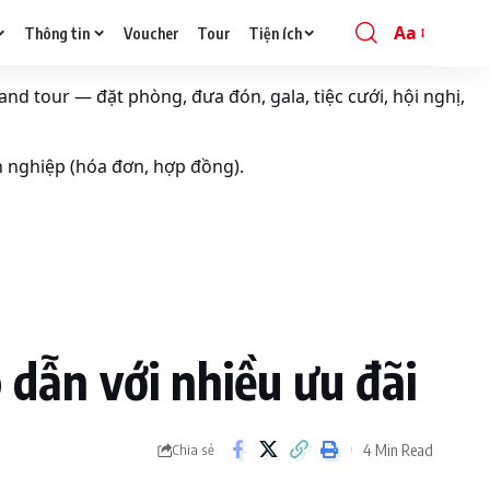
Aa
Thông tin
Voucher
Tour
Tiện ích
Font
Resizer
and tour — đặt phòng, đưa đón, gala, tiệc cưới, hội nghị,
h nghiệp (hóa đơn, hợp đồng).
dẫn với nhiều ưu đãi
4 Min Read
Chia sẻ