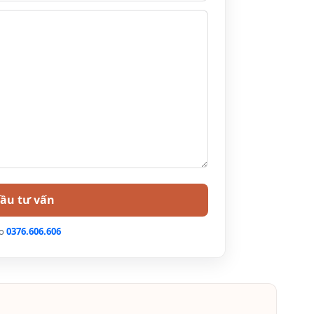
esort ưu đãi mới nhất
ng
Giá phòng trong
Giá phòng cuối tuần
tuần
2.415.000
3.000.000
lo
0376.606.606
2.615.000
3.330.000
or