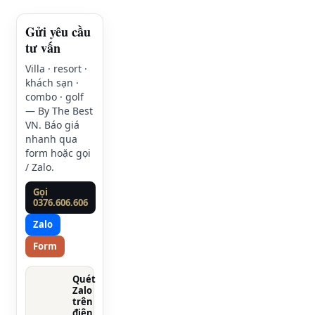
Gửi yêu cầu
tư vấn
Villa · resort ·
khách sạn ·
combo · golf
— By The Best
VN. Báo giá
nhanh qua
form hoặc gọi
/ Zalo.
Gọi
0376.606.606
Zalo
Form
Quét
Zalo
trên
điện