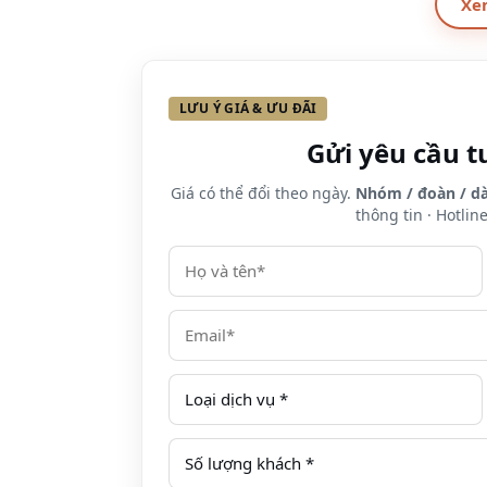
Xe
LƯU Ý GIÁ & ƯU ĐÃI
Gửi yêu cầu t
Giá có thể đổi theo ngày.
Nhóm / đoàn / dà
thông tin · Hotlin