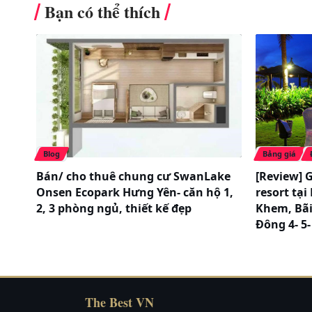
Bạn có thể thích
Chính sách phụ thu:
Chính sách phụ thu
Khách
Chính sách trẻ em
Trẻ dưới 11 t
580.000VNĐ/
Từ 12 tuổi tr
Shuttle Bus khởi hành
500.000VNĐ n
Blog
Bảng giá
hàng ngày
Bán/ cho thuê chung cư SwanLake
[Review] 
Onsen Ecopark Hưng Yên- căn hộ 1,
resort tạ
Điểm đón trả
Chiều đi đón 
2, 3 phòng ngủ, thiết kế đẹp
Khem, Bãi
8:00 đón tại 
Đông 4- 5-
8:30 đón tại
Quốc Việt
9:00 đón tại
The Best VN