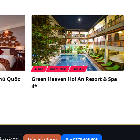
4 sao
Điểm đến
Hội An
Phú Quốc
Green Heaven Hoi An Resort & Spa
4*
ễn trừ TN
Liên hệ / Form
Gọi 0376.606.606