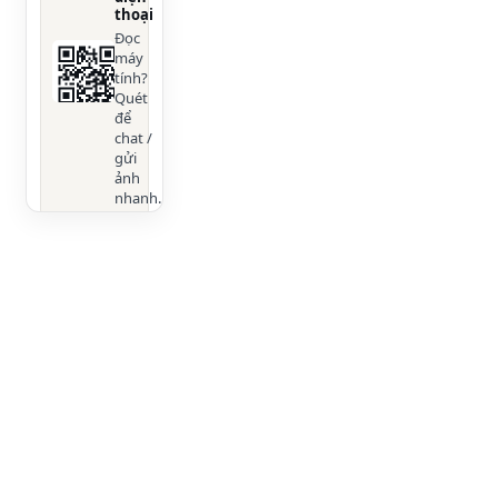
thoại
Đọc
máy
tính?
Quét
để
chat /
gửi
ảnh
nhanh.
LƯU Ý GIÁ
& ƯU ĐÃI