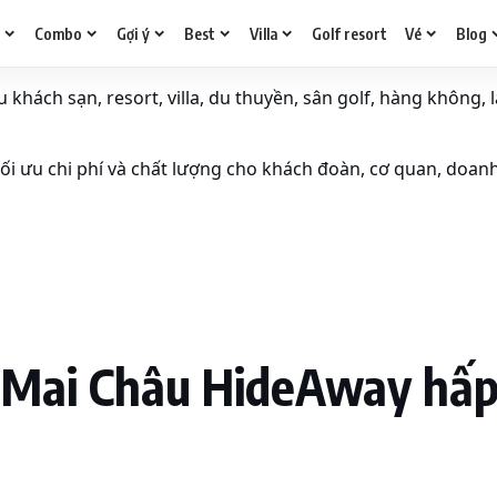
g
Combo
Gợi ý
Best
Villa
Golf resort
Vé
Blog
khách sạn, resort, villa, du thuyền, sân golf, hàng không, l
i ưu chi phí và chất lượng cho khách đoàn, cơ quan, doan
Mai Châu HideAway hấp 