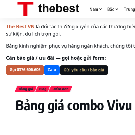
Nam
Bắc
Trun
The Best VN
là đối tác thường xuyên của các thương hiệu 
sự kiện, du lịch trọn gói.
Bằng kinh nghiệm phục vụ hàng ngàn khách, chúng tôi tố
Cần báo giá / ưu đãi — gọi hoặc gửi form:
Gọi 0376.606.606
Zalo
Gửi yêu cầu / báo giá
Bảng giá
Blog
Điểm đến
Bảng giá combo Vivu 