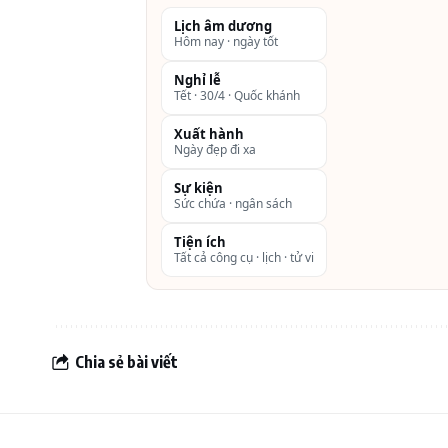
Twin (1,2
Lịch âm dương
Hôm nay · ngày tốt
Deluxe
12
36m2
Twin (2 g
1,2*2m) o
Nghỉ lễ
Tết · 30/4 · Quốc khánh
Double
(1,8*2m)
Xuất hành
Ngày đẹp đi xa
Family
2
63m2
Triple (1 s
Sự kiện
Suite
1,2*2m +
Sức chứa · ngân sách
Double
Tiện ích
Tất cả công cụ · lịch · tử vi
1,8*2m)
Executive
4
75m2
Double
Suite
(1,8*2m)
Chia sẻ bài viết
Bungalow
2
61m2
Double
(1,8*2m)