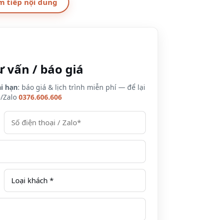
m tiếp nội dung
ư vấn / báo giá
i hạn
: báo giá & lịch trình miễn phí — để lại
e/Zalo
0376.606.606