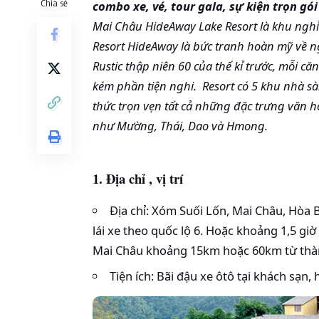
Chia sẻ
combo xe, vé, tour gala, sự kiện trọn gó
Mai Châu HideAway Lake Resort là khu nghỉ
Resort HideAway là bức tranh hoàn mỹ về n
Rustic thập niên 60 của thế kỉ trước, mỗi
kém phần tiện nghi. Resort có 5 khu nhà s
thức trọn vẹn tất cả những đặc trưng văn 
như Mường, Thái, Dao và Hmong.
1. Địa chỉ , vị trí
Địa chỉ: Xóm Suối Lốn, Mai Châu, Hòa 
lái xe theo quốc lộ 6. Hoặc khoảng 1,5 gi
Mai Châu khoảng 15km hoặc 60km từ thành
Tiện ích: Bãi đậu xe ôtô tại khách sạn, 