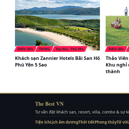
Điểm đến
TRUNG
Tuy Hòa - Phú Yên
Điểm đến
Khách sạn Zannier Hotels Bãi San Hô
Thảo Viên 
Phú Yên 5 Sao
Khu nghỉ 
thành
The Best VN
Tư vấn đặt khách sạn, resort, villa, combo & sự 
Tiện ích
Lịch âm dương
Thời tiết
Phong thủy
Tử vi
X