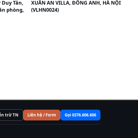
r Duy Tân,
XUÂN AN VILLA, ĐÔNG ANH, HÀ NỘI
văn phòng,
(VLHN0024)
ễn trừ TN
Liên hệ / Form
Gọi 0376.606.606