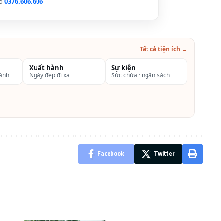
lo
0376.606.606
Tất cả tiện ích →
Xuất hành
Sự kiện
hánh
Ngày đẹp đi xa
Sức chứa · ngân sách
Facebook
Twitter