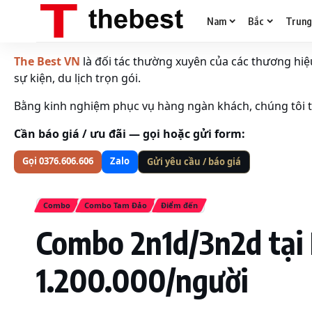
Nam
Bắc
Trun
The Best VN
là đối tác thường xuyên của các thương hiệu 
sự kiện, du lịch trọn gói.
Bằng kinh nghiệm phục vụ hàng ngàn khách, chúng tôi tố
Cần báo giá / ưu đãi — gọi hoặc gửi form:
Gọi 0376.606.606
Zalo
Gửi yêu cầu / báo giá
Combo
Combo Tam Đảo
Điểm đến
Combo 2n1d/3n2d tại
1.200.000/người