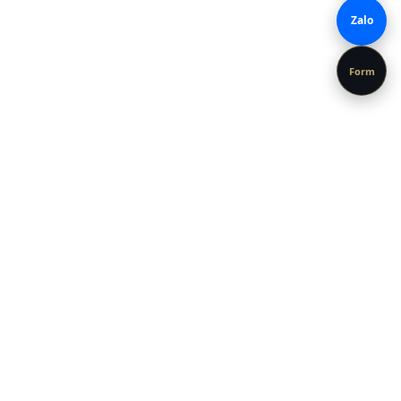
Zalo
Form