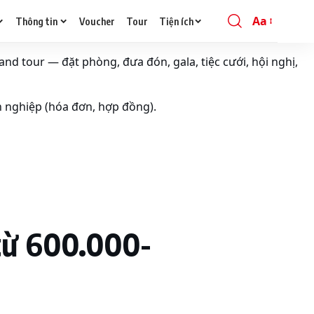
Aa
Thông tin
Voucher
Tour
Tiện ích
Font
Resizer
and tour — đặt phòng, đưa đón, gala, tiệc cưới, hội nghị,
h nghiệp (hóa đơn, hợp đồng).
từ 600.000-