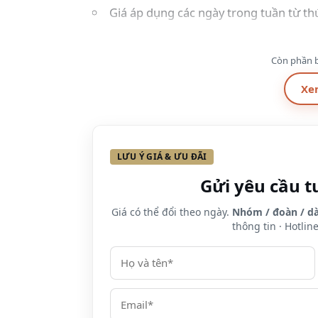
Giá áp dụng các ngày trong tuần từ th
Phụ thu thêm người
Còn phần b
Các dịch vụ khác phát sinh tại khách s
Xe
Điều kiện áp dụng
Áp dụng bán từ 2 combo trở lên
LƯU Ý GIÁ & ƯU ĐÃI
Giá áp dụng các ngày trong tuần từ th
Gửi yêu cầu t
Áp dụng đối với các khách chuyển kho
Giá có thể đổi theo ngày.
Nhóm / đoàn / dà
thông tin · Hotlin