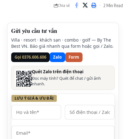
2 Min Read
Chia sẻ
Gửi yêu cầu tư vấn
Villa · resort · khách sạn · combo · golf — By The
Best VN. Báo giá nhanh qua form hoặc gọi / Zalo.
Gọi 0376.606.606
Zalo
Form
Quét Zalo trên điện thoại
Đọc máy tính? Quét để chat / gửi ảnh
nhanh.
LƯU Ý GIÁ & ƯU ĐÃI