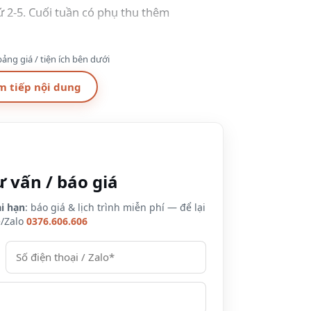
ứ 2-5. Cuối tuần có phụ thu thêm
ảng giá / tiện ích bên dưới
ạn
m tiếp nội dung
ứ 2-5
ư vấn / báo giá
ản thanh toán đặt phòng trước.
i hạn
: báo giá & lịch trình miễn phí — để lại
e/Zalo
0376.606.606