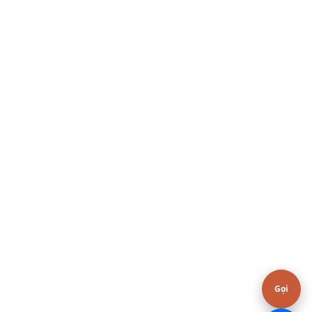
Hoặc gọi / Zalo
0376.606.606
Gọi