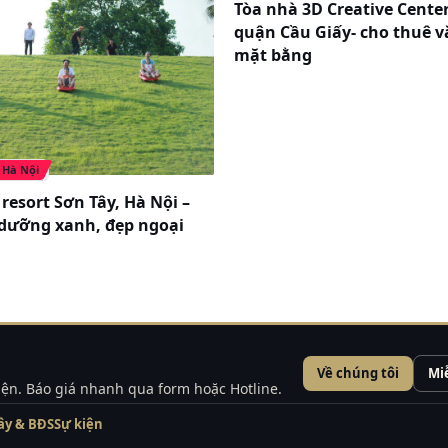
Tòa nhà 3D Creative Cente
quận Cầu Giấy- cho thuê 
mặt bằng
Hà Nội
resort Sơn Tây, Hà Nội –
dưỡng xanh, đẹp ngoại
Về chúng tôi
Mi
kiện. Báo giá nhanh qua form hoặc Hotline.
ây & BĐS
Sự kiện