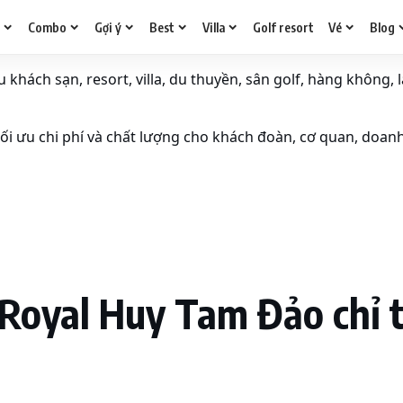
g
Combo
Gợi ý
Best
Villa
Golf resort
Vé
Blog
khách sạn, resort, villa, du thuyền, sân golf, hàng không, l
i ưu chi phí và chất lượng cho khách đoàn, cơ quan, doan
 Royal Huy Tam Đảo chỉ 