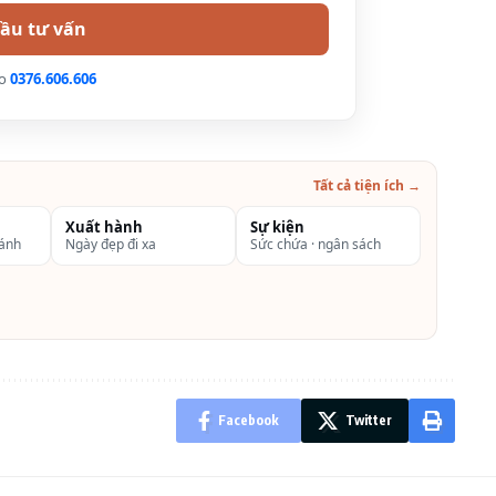
lo
0376.606.606
Tất cả tiện ích →
Xuất hành
Sự kiện
hánh
Ngày đẹp đi xa
Sức chứa · ngân sách
Facebook
Twitter