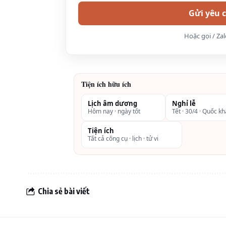
Hoặc gọi / Za
Tiện ích hữu ích
Lịch âm dương
Nghỉ lễ
Hôm nay · ngày tốt
Tết · 30/4 · Quốc k
Tiện ích
Tất cả công cụ · lịch · tử vi
Chia sẻ bài viết