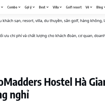
g
Combo
Gợi ý
Best
Villa
Golf resort
Vé
Blog
khách sạn, resort, villa, du thuyền, sân golf, hàng không, l
i ưu chi phí và chất lượng cho khách đoàn, cơ quan, doan
Madders Hostel Hà Gian
ng nghỉ