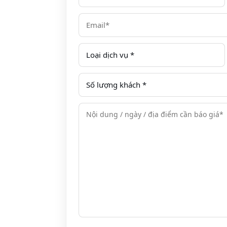
Xem thêm:
NoMadders Hostel Hà Giang