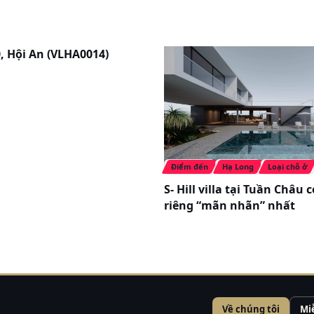
0, Hội An (VLHA0014)
Điểm đến
Hạ Long
Loại chỗ ở
S- Hill villa tại Tuần Châu 
riêng “mãn nhãn” nhất
Về chúng tôi
Mi