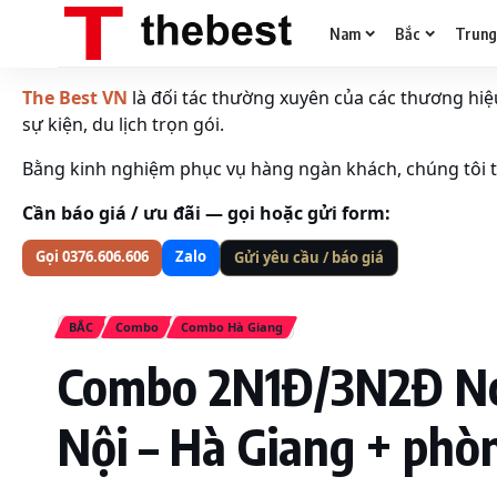
Nam
Bắc
Trun
The Best VN
là đối tác thường xuyên của các thương hiệu 
sự kiện, du lịch trọn gói.
Bằng kinh nghiệm phục vụ hàng ngàn khách, chúng tôi tố
Cần báo giá / ưu đãi — gọi hoặc gửi form:
Gọi 0376.606.606
Zalo
Gửi yêu cầu / báo giá
BẮC
Combo
Combo Hà Giang
Combo 2N1Đ/3N2Đ No
Nội – Hà Giang + phò