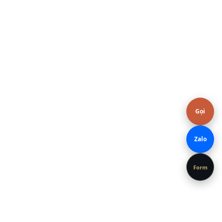
Hoặc gọi / Zalo
0376.606.606
Gọi
Zalo
Form