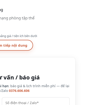
ng
 hạng phòng tập thể
ảng giá / tiện ích bên dưới
 920.000/người/3N2Đ
m tiếp nội dung
ư vấn / báo giá
i hạn
: báo giá & lịch trình miễn phí — để lại
e/Zalo
0376.606.606