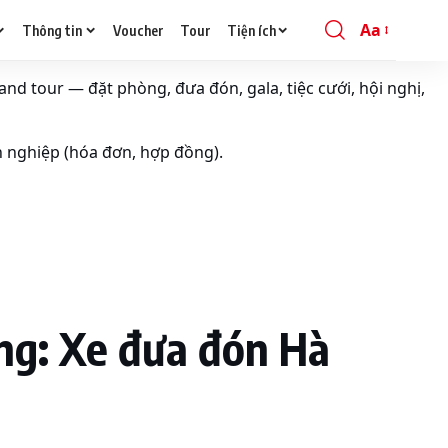
Aa
Thông tin
Voucher
Tour
Tiện ích
Font
Resizer
and tour — đặt phòng, đưa đón, gala, tiệc cưới, hội nghị,
h nghiệp (hóa đơn, hợp đồng).
g: Xe đưa đón Hà