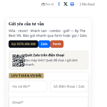
2 Min Read
Chia sẻ
Gửi yêu cầu tư vấn
Villa · resort · khách sạn · combo · golf — By The
Best VN. Báo giá nhanh qua form hoặc gọi / Zalo.
Gọi 0376.606.606
Zalo
Form
Quét Zalo trên điện thoại
Đọc máy tính? Quét để chat / gửi ảnh
nhanh.
LƯU Ý GIÁ & ƯU ĐÃI