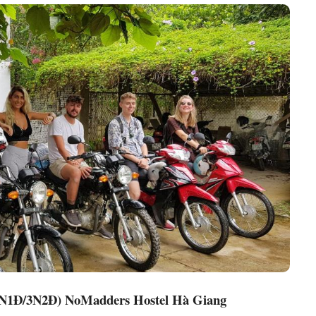
m (2N1Đ/3N2Đ) NoMadders Hostel Hà Giang