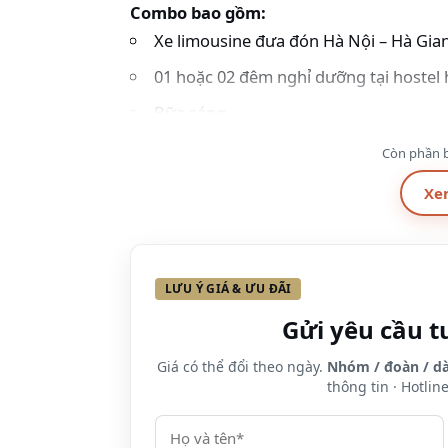
Combo bao gồm:
Xe limousine đưa đón Hà Nội – Hà Gia
01 hoặc 02 đêm nghỉ dưỡng tại hostel
Bữa sáng
Combo không bao gồm:
Các chi phí khác
Còn phần b
Giá combo:
chỉ từ 760.000/người/2N1Đ –
Xe
LƯU Ý GIÁ & ƯU ĐÃI
Gửi yêu cầu t
Giá có thể đổi theo ngày.
Nhóm / đoàn / dà
thông tin · Hotlin