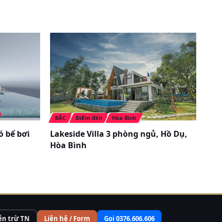
BẮC
Điểm đến
Hòa Bình
có bể bơi
Lakeside Villa 3 phòng ngủ, Hồ Dụ,
Hòa Bình
ễn trừ TN
Liên hệ / Form
Gọi 0376.606.606