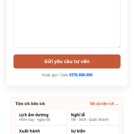
“phượt” đường dài. Cung đường không quá khó khăn
nhưng bạn cần kiểm tra kỹ lưỡng động cơ xe, phanh
xe, lốp xe để đảm bảo cho chuyến phượt được an
toàn nhất.
Xem thêm: Review Mai Châu Ecolodge Resort Hòa
Bình (5 sao) – ở đâu, có gì, giá bao nhiêu, kinh
nghiệm du lịch
Di chuyển tại Mai Châu Hideaway Resort
Xe đạp
Hoặc gọi / Zalo
0376.606.606
Đây là phương tiện được du khách ưa thích lựa chọn
nhiều nhất vì đây là hình thức thân thiện với môi
trường, không gây ra khói bụi và tiếng ồn.
Tiện ích hữu ích
Tất cả tiện ích →
Thong dong đạp xe cùng ngắm cảnh núi rừng và hít
thở không khí trong lành sẽ là một trải nghiệm tuyệt
Lịch âm dương
Nghỉ lễ
Hôm nay · ngày tốt
Tết · 30/4 · Quốc khánh
vời. Dịch vụ cho thuê xe đạp ở đây luôn sẵn có với giá
Xuất hành
Sự kiện
cả phải chăng chỉ từ 30.000đ/xe/giờ hoặc thuê cả