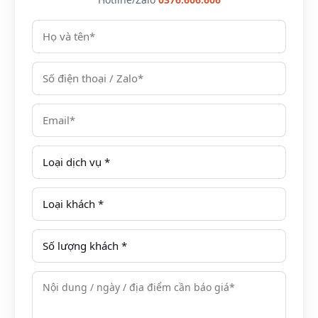
Với khoảng cách 140km, bạn sẽ mất khoảng 3 giờ
đồng hồ lái xe từ trung tâm thành phố Hà Nội để lên
đến Mai Châu.
Ô tô là phương tiện an toàn cho việc di chuyển khá xa
như vậy, mà bạn cũng có thêm đem theo nhiều hành
lý hơn để nghỉ dưỡng dài ngày.
Xe khách
Nếu không có phương tiện cá nhân mà lại ngại đi xe
máy đường dài thì xe khách là lựa chọn tuyệt vời.
Các tuyến xe chạy qua Mai Châu xuất phát từ bến xe
Mỹ Đình và bến xe Yên Nghĩa có rất nhiều khung giờ
khác nhau trong ngày, bạn chỉ cần chủ động đặt chỗ
trước để không bị lỡ kế hoạch.
Xe máy
Xe máy là phương tiện phù hợp với các bạn trẻ thích