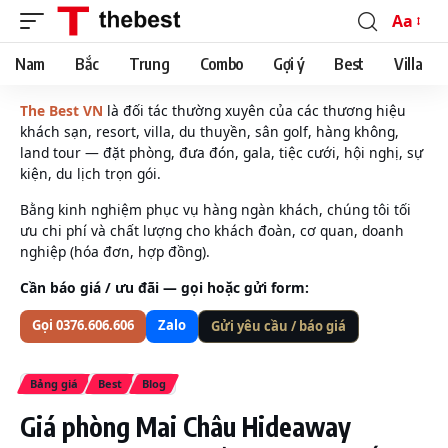
Aa
Font
Resizer
Nam
Bắc
Trung
Combo
Gợi ý
Best
Villa
The Best VN
là đối tác thường xuyên của các thương hiệu
khách sạn, resort, villa, du thuyền, sân golf, hàng không,
land tour — đặt phòng, đưa đón, gala, tiệc cưới, hội nghị, sự
kiện, du lịch trọn gói.
Bằng kinh nghiệm phục vụ hàng ngàn khách, chúng tôi tối
ưu chi phí và chất lượng cho khách đoàn, cơ quan, doanh
nghiệp (hóa đơn, hợp đồng).
Cần báo giá / ưu đãi — gọi hoặc gửi form:
Gọi 0376.606.606
Zalo
Gửi yêu cầu / báo giá
Bảng giá
Best
Blog
Giá phòng Mai Châu Hideaway